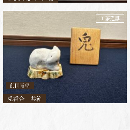
工芸作家
茶道具
前田青邨
兎香合 共箱