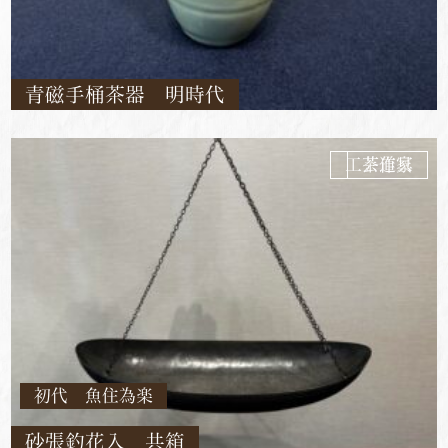
青磁手桶茶器 明時代
工芸作家
茶道具
初代 魚住為楽
砂張釣花入 共箱