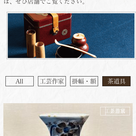
は、ぜひ店舗でご覧ください。
All
工芸作家
掛幅・額
茶道具
工芸作家
茶道具